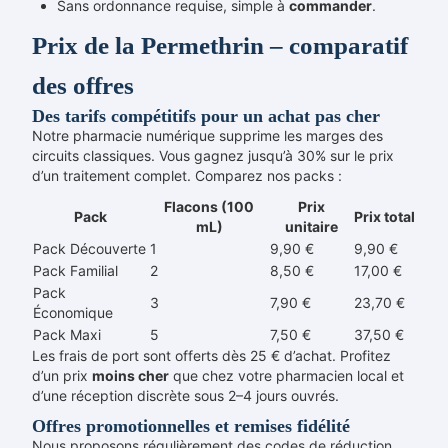
Sans ordonnance requise, simple à
commander
.
Prix de la Permethrin – comparatif
des offres
Des tarifs compétitifs pour un achat pas cher
Notre pharmacie numérique supprime les marges des
circuits classiques. Vous gagnez jusqu’à 30% sur le prix
d’un traitement complet. Comparez nos packs :
Flacons (100
Prix
Pack
Prix total
mL)
unitaire
Pack Découverte
1
9,90 €
9,90 €
Pack Familial
2
8,50 €
17,00 €
Pack
3
7,90 €
23,70 €
Économique
Pack Maxi
5
7,50 €
37,50 €
Les frais de port sont offerts dès 25 € d’achat. Profitez
d’un prix
moins cher
que chez votre pharmacien local et
d’une réception discrète sous 2–4 jours ouvrés.
Offres promotionnelles et remises fidélité
Nous proposons régulièrement des codes de réduction