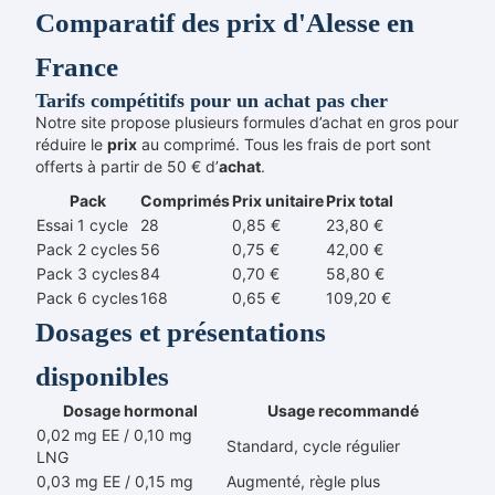
Comparatif des prix d'Alesse en
France
Tarifs compétitifs pour un
achat pas cher
Notre site propose plusieurs formules d’achat en gros pour
réduire le
prix
au comprimé. Tous les frais de port sont
offerts à partir de 50 € d’
achat
.
Pack
Comprimés
Prix unitaire
Prix total
Essai 1 cycle
28
0,85 €
23,80 €
Pack 2 cycles
56
0,75 €
42,00 €
Pack 3 cycles
84
0,70 €
58,80 €
Pack 6 cycles
168
0,65 €
109,20 €
Dosages et présentations
disponibles
Dosage hormonal
Usage recommandé
0,02 mg EE / 0,10 mg
Standard, cycle régulier
LNG
0,03 mg EE / 0,15 mg
Augmenté, règle plus