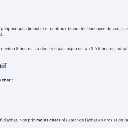
s périphériques (intestin) et centraux (zone déclencheuse du vomissem
s.
ure environ 8 heures. La demi-vie plasmique est de 3 à 5 heures, ada
if
s cher
:
5 € d’achat. Nos prix
moins chers
résultent de l’achat en gros et de l