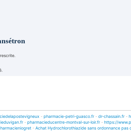
ansétron
escrite.
é.
ciedelapostevigneux
-
pharmacie-petri-guasco.fr
-
dr-chassain.fr
-
h
eduvigan.fr
-
pharmacieducentre-montval-sur-loir.fr
-
https://www.p
harmacieniogret
-
Achat Hydrochlorothiazide sans ordonnance pas 