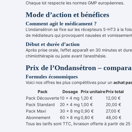
Chaque lot respecte les normes GMP européennes.
Mode d’action et bénéfices
Comment agit le médicament ?
L’ondansétron se fixe sur les récepteurs 5-HT3 à la foi
de médiateurs qui provoquent nausées et vomissement
Début et durée d’action
Après prise orale, l’effet apparaît en 30 minutes et d
chimiothérapie ou juste avant l’anesthésie.
Prix de l’Ondansétron – comparat
Formules économiques
Voici nos offres les plus compétitives pour un
achat pa
Pack
Dosage
Prix unitaire
Prix total
Pack Découverte
10 x 4 mg
1,20 €
12,00 €
Pack Standard
20 x 4 mg
1,00 €
20,00 €
Pack Maxi
30 x 8 mg
0,90 €
27,00 €
Abonnement
60 x 8 mg
0,80 €
48,00 €
Tous les tarifs sont TTC, livraison offerte à partir de 2