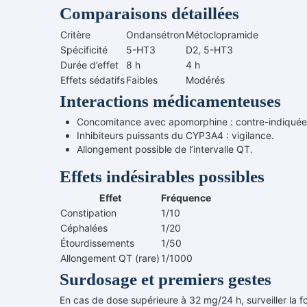
Comparaisons détaillées
Critère
Ondansétron
Métoclopramide
Spécificité
5-HT3
D2, 5-HT3
Durée d’effet
8 h
4 h
Effets sédatifs
Faibles
Modérés
Interactions médicamenteuses
Concomitance avec apomorphine : contre-indiquée
Inhibiteurs puissants du CYP3A4 : vigilance.
Allongement possible de l’intervalle QT.
Effets indésirables possibles
Effet
Fréquence
Constipation
1/10
Céphalées
1/20
Étourdissements
1/50
Allongement QT (rare)
1/1000
Surdosage et premiers gestes
En cas de dose supérieure à 32 mg/24 h, surveiller la