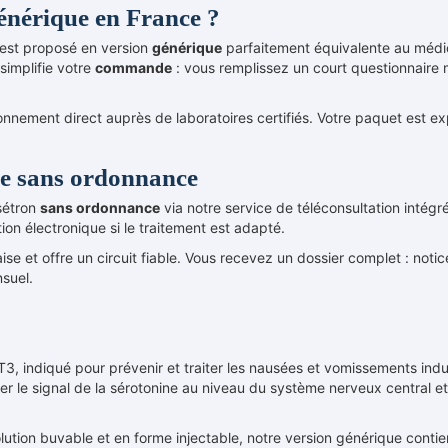
nérique en France ?
est proposé en version
générique
parfaitement équivalente au médi
simplifie votre
commande
: vous remplissez un court questionnaire m
onnement direct auprès de laboratoires certifiés. Votre paquet est exp
e sans ordonnance
sétron
sans ordonnance
via notre service de téléconsultation intégr
ion électronique si le traitement est adapté.
e et offre un circuit fiable. Vous recevez un dossier complet : notice,
suel.
, indiqué pour prévenir et traiter les nausées et vomissements induit
er le signal de la sérotonine au niveau du système nerveux central et 
tion buvable et en forme injectable, notre version générique contien