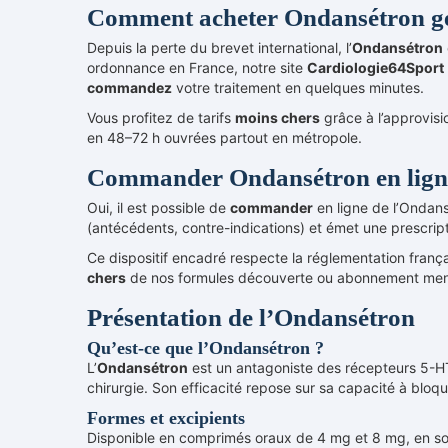
Comment acheter Ondansétron gé
Depuis la perte du brevet international, l’
Ondansétron
ordonnance en France, notre site
Cardiologie64Sport
commandez
votre traitement en quelques minutes.
Vous profitez de tarifs
moins chers
grâce à l’approvisi
en 48–72 h ouvrées partout en métropole.
Commander Ondansétron en lign
Oui, il est possible de
commander
en ligne de l’Ondan
(antécédents, contre-indications) et émet une prescript
Ce dispositif encadré respecte la réglementation français
chers
de nos formules découverte ou abonnement men
Présentation de l’Ondansétron
Qu’est-ce que l’Ondansétron ?
L’
Ondansétron
est un antagoniste des récepteurs 5-HT3
chirurgie. Son efficacité repose sur sa capacité à bloqu
Formes et excipients
Disponible en comprimés oraux de 4 mg et 8 mg, en solu