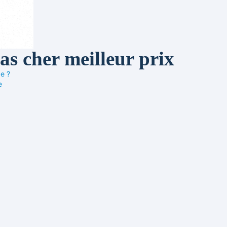
s cher meilleur prix
e ?
e