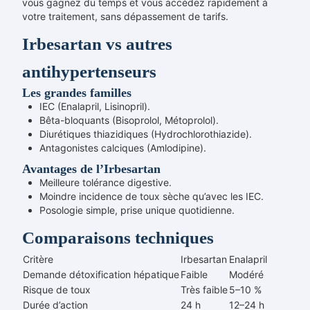
vous gagnez du temps et vous accédez rapidement à
votre traitement, sans dépassement de tarifs.
Irbesartan vs autres
antihypertenseurs
Les grandes familles
IEC (Enalapril, Lisinopril).
Bêta-bloquants (Bisoprolol, Métoprolol).
Diurétiques thiazidiques (Hydrochlorothiazide).
Antagonistes calciques (Amlodipine).
Avantages de l’Irbesartan
Meilleure tolérance digestive.
Moindre incidence de toux sèche qu’avec les IEC.
Posologie simple, prise unique quotidienne.
Comparaisons techniques
Critère
Irbesartan
Enalapril
Demande détoxification hépatique
Faible
Modéré
Risque de toux
Très faible
5–10 %
Durée d’action
24 h
12–24 h