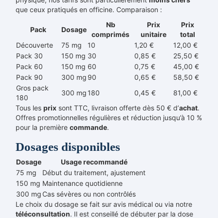
que ceux pratiqués en officine. Comparaison :
Nb
Prix
Prix
Pack
Dosage
comprimés
unitaire
total
Découverte
75 mg
10
1,20 €
12,00 €
Pack 30
150 mg
30
0,85 €
25,50 €
Pack 60
150 mg
60
0,75 €
45,00 €
Pack 90
300 mg
90
0,65 €
58,50 €
Gros pack
300 mg
180
0,45 €
81,00 €
180
Tous les
prix
sont TTC, livraison offerte dès 50 € d’
achat
.
Offres promotionnelles régulières et réduction jusqu’à 10 %
pour la première
commande
.
Dosages disponibles
Dosage
Usage recommandé
75 mg
Début du traitement, ajustement
150 mg
Maintenance quotidienne
300 mg
Cas sévères ou non contrôlés
Le choix du dosage se fait sur avis médical ou via notre
téléconsultation
. Il est conseillé de débuter par la dose