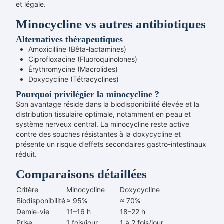
et légale.
Minocycline vs autres antibiotiques
Alternatives thérapeutiques
Amoxicilline (Bêta-lactamines)
Ciprofloxacine (Fluoroquinolones)
Érythromycine (Macrolides)
Doxycycline (Tétracyclines)
Pourquoi privilégier la minocycline ?
Son avantage réside dans la biodisponibilité élevée et la
distribution tissulaire optimale, notamment en peau et
système nerveux central. La minocycline reste active
contre des souches résistantes à la doxycycline et
présente un risque d’effets secondaires gastro-intestinaux
réduit.
Comparaisons détaillées
Critère
Minocycline
Doxycycline
Biodisponibilité
≈ 95%
≈ 70%
Demie-vie
11–16 h
18–22 h
Prise
1 fois/jour
1 à 2 fois/jour