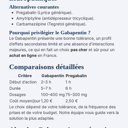
Alternatives courantes
Pregabalin (Lyrica générique).
Amytriptyline (antidépresseur tricyclique).
Carbamazépine (Tegretol générique).
Pourquoi privilégier le Gabapentin ?
Le Gabapentin présente une bonne tolérance, un profil
d’effets secondaires limité et une absence d’interactions
majeures, ce qui en fait un choix
pas cher
et sûr pour un
achat
en ligne
en France.
Comparaisons détaillées
Critère
Gabapentin
Pregabalin
Début d’action
2–3 h
1 h
Durée
5–7 h
6 h
Dosages
100–400 mg
75–300 mg
Coût moyen/jour
1,20 €
2,50 €
Le choix dépend de votre tolérance, de la fréquence des
prises et de votre budget. Notre équipe vous guide vers la
solution la plus adaptée.