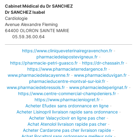
Cabinet Médical du Dr SANCHEZ
Dr SANCHEZ Isabel
Cardiologie
Avenue Alexandre Fleming
64400
OLORON SAINTE MARIE
05.59.36.00.64
https://www.cliniqueveterinairegravenchon.fr
-
pharmaciedelapostevigneux.fr
-
https://pharmacie-petri-guasco.fr
-
https://dr-chassain.fr
-
https://www.pharmacieterredargence.fr
-
www.pharmaciedelacayenne.fr
-
www.pharmacieduvigan.fr
-
pharmacieducentre-montval-sur-loir.fr
-
www.pharmaciedebressols.fr
-
www.pharmaciedeperignat.fr
-
https://www.centre-commercial-champdeniers.fr
-
https://www.pharmacieniogret.fr
-
Acheter Efudex sans ordonnance en ligne
-
Acheter Lisinopril livraison rapide sans ordonnance
-
Acheter Valacyclovir en ligne pas cher
-
Achat Atenolol livraison rapide pas cher
-
Acheter Cardarone pas cher livraison rapide
-
Achat Rocaltrol sans ordonnance meilleur prix
-