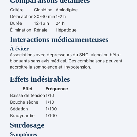
Comparaisons détaillées
Critère
Clonidine
Amlodipine
Délai action
30-60 min
1-2 h
Durée
12-16 h
24 h
Élimination
Rénale
Hépatique
Interactions médicamenteuses
À éviter
Associations avec dépresseurs du SNC, alcool ou bêta-
bloquants sans avis médical. Ces combinaisons peuvent
accroître la somnolence et l’hypotension.
Effets indésirables
Effet
Fréquence
Baisse de tension
1/10
Bouche sèche
1/10
Sédation
1/100
Bradycardie
1/100
Surdosage
Symptômes