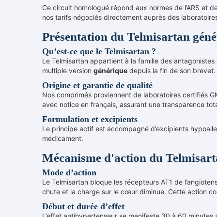
Ce circuit homologué répond aux normes de l’ARS et de
nos tarifs négociés directement auprès des laboratoire
Présentation du Telmisartan géné
Qu’est-ce que le Telmisartan ?
Le Telmisartan appartient à la famille des antagonistes 
multiple version
générique
depuis la fin de son brevet. 
Origine et garantie de qualité
Nos comprimés proviennent de laboratoires certifiés GM
avec notice en français, assurant une transparence tota
Formulation et excipients
Le principe actif est accompagné d’excipients hypoalle
médicament.
Mécanisme d'action du Telmisar
Mode d’action
Le Telmisartan bloque les récepteurs AT1 de l’angiotensi
chute et la charge sur le cœur diminue. Cette action co
Début et durée d’effet
L’effet antihypertenseur se manifeste 30 à 60 minutes 