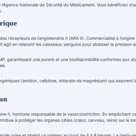
 l’Agence Nationale de Sécurité du Médicament. Vous bénéficiez d’
s.
rique
des récepteurs de l’angiotensine II (ARA II). Commercialisé à l’origin
Il agit en relaxant les vaisseaux sanguins pour abaisser la pression art
P, garantissant une pureté et une biodisponibilité conformes aux sta
le.
rgéniques (amidon, cellulose, stéarate de magnésium) qui assurent la
tan
ne II, hormone responsable de la vasoconstriction. En empêchant cette 
ntribue à protéger les organes cibles (cœur, cerveau, reins) sur le lo
après prise et atteint un plateau au bout de 4 à 8 heures. La demi-v