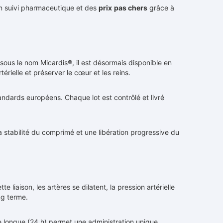
un suivi pharmaceutique et des
prix
pas chers
grâce à
e sous le nom Micardis®, il est désormais disponible en
érielle et préserver le cœur et les reins.
ndards européens. Chaque lot est contrôlé et livré
 stabilité du comprimé et une libération progressive du
liaison, les artères se dilatent, la pression artérielle
ng terme.
ie longue (24 h) permet une administration unique