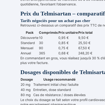
quotidienne, favorisant l’observance.
Prix du Telmisartan – comparatif 
Tarifs négociés pour un achat pas cher
Retrouvez ci-dessous un comparatif des prix TTC de nos
Pack
Comprimés
Prix unitaire
Prix total
Découverte
10
0,95 €
9,50 €
Standard
30
0,85 €
25,50 €
Mensuel
90
0,75 €
67,50 €
Annuel
365
0,68 €
248,20 €
En commandant en gros, vous réalisez jusqu’à 30 % d’éc
plus votre facture.
Dosages disponibles de Telmisart
Dosage
Usage recommandé
20 mg
Traitement initial chez l’adulte
40 mg
Entretien, dose standard
80 mg
Cas de résistance / doses élevées
Le choix du dosage se fait selon votre profil cardiovas
notre encadrement pharmaceutique.