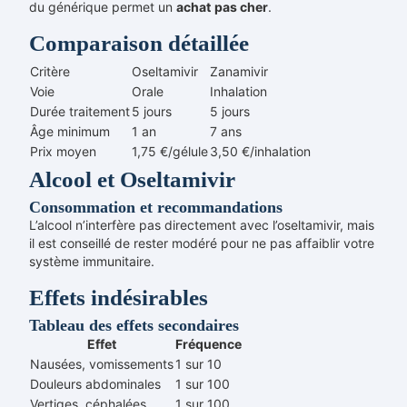
du générique permet un
achat
pas cher
.
Comparaison détaillée
Critère
Oseltamivir
Zanamivir
Voie
Orale
Inhalation
Durée traitement
5 jours
5 jours
Âge minimum
1 an
7 ans
Prix moyen
1,75 €/gélule
3,50 €/inhalation
Alcool et Oseltamivir
Consommation et recommandations
L’alcool n’interfère pas directement avec l’oseltamivir, mais
il est conseillé de rester modéré pour ne pas affaiblir votre
système immunitaire.
Effets indésirables
Tableau des effets secondaires
Effet
Fréquence
Nausées, vomissements
1 sur 10
Douleurs abdominales
1 sur 100
Vertiges, céphalées
1 sur 100