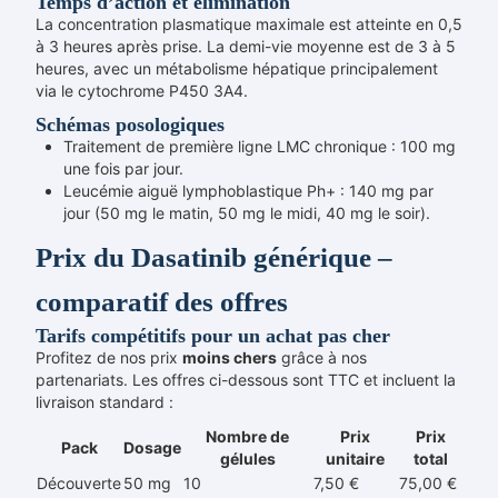
Temps d’action et élimination
La concentration plasmatique maximale est atteinte en 0,5
à 3 heures après prise. La demi-vie moyenne est de 3 à 5
heures, avec un métabolisme hépatique principalement
via le cytochrome P450 3A4.
Schémas posologiques
Traitement de première ligne LMC chronique : 100 mg
une fois par jour.
Leucémie aiguë lymphoblastique Ph+ : 140 mg par
jour (50 mg le matin, 50 mg le midi, 40 mg le soir).
Prix du Dasatinib générique –
comparatif des offres
Tarifs compétitifs pour un achat pas cher
Profitez de nos prix
moins chers
grâce à nos
partenariats. Les offres ci-dessous sont TTC et incluent la
livraison standard :
Nombre de
Prix
Prix
Pack
Dosage
gélules
unitaire
total
Découverte
50 mg
10
7,50 €
75,00 €