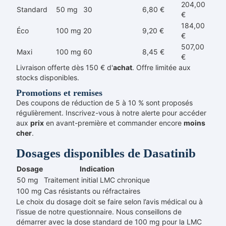
204,00
Standard
50 mg
30
6,80 €
€
184,00
Éco
100 mg
20
9,20 €
€
507,00
Maxi
100 mg
60
8,45 €
€
Livraison offerte dès 150 € d'
achat
. Offre limitée aux
stocks disponibles.
Promotions et remises
Des coupons de réduction de 5 à 10 % sont proposés
régulièrement. Inscrivez-vous à notre alerte pour accéder
aux
prix
en avant-première et commander encore
moins
cher
.
Dosages disponibles de Dasatinib
Dosage
Indication
50 mg
Traitement initial LMC chronique
100 mg
Cas résistants ou réfractaires
Le choix du dosage doit se faire selon l’avis médical ou à
l’issue de notre questionnaire. Nous conseillons de
démarrer avec la dose standard de 100 mg pour la LMC