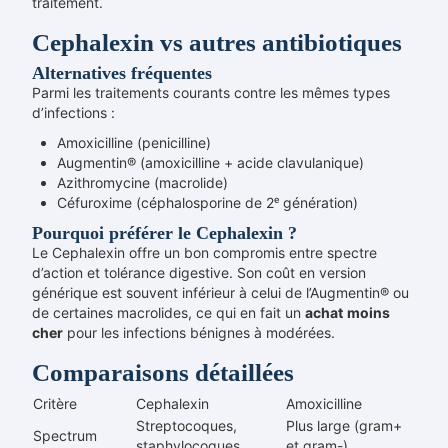
traitement.
Cephalexin vs autres antibiotiques
Alternatives fréquentes
Parmi les traitements courants contre les mêmes types
d’infections :
Amoxicilline (penicilline)
Augmentin® (amoxicilline + acide clavulanique)
Azithromycine (macrolide)
Céfuroxime (céphalosporine de 2ᵉ génération)
Pourquoi préférer le Cephalexin ?
Le Cephalexin offre un bon compromis entre spectre
d’action et tolérance digestive. Son coût en version
générique est souvent inférieur à celui de l’Augmentin® ou
de certaines macrolides, ce qui en fait un
achat
moins
cher
pour les infections bénignes à modérées.
Comparaisons détaillées
Critère
Cephalexin
Amoxicilline
Streptocoques,
Plus large (gram+
Spectrum
staphylocoques
et gram-)