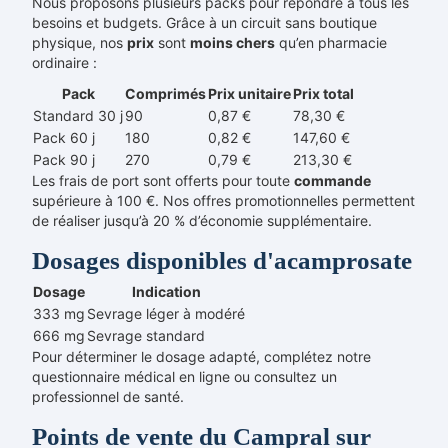
Nous proposons plusieurs packs pour répondre à tous les
besoins et budgets. Grâce à un circuit sans boutique
physique, nos
prix
sont
moins chers
qu’en pharmacie
ordinaire :
Pack
Comprimés
Prix unitaire
Prix total
Standard 30 j
90
0,87 €
78,30 €
Pack 60 j
180
0,82 €
147,60 €
Pack 90 j
270
0,79 €
213,30 €
Les frais de port sont offerts pour toute
commande
supérieure à 100 €. Nos offres promotionnelles permettent
de réaliser jusqu’à 20 % d’économie supplémentaire.
Dosages disponibles d'acamprosate
Dosage
Indication
333 mg
Sevrage léger à modéré
666 mg
Sevrage standard
Pour déterminer le dosage adapté, complétez notre
questionnaire médical en ligne ou consultez un
professionnel de santé.
Points de vente du Campral sur