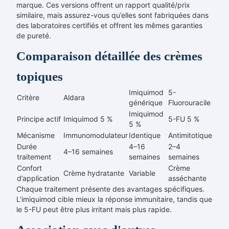
marque. Ces versions offrent un rapport qualité/prix
similaire, mais assurez-vous qu’elles sont fabriquées dans
des laboratoires certifiés et offrent les mêmes garanties
de pureté.
Comparaison détaillée des crèmes
topiques
Imiquimod
5-
Critère
Aldara
générique
Fluorouracile
Imiquimod
Principe actif
Imiquimod 5 %
5-FU 5 %
5 %
Mécanisme
Immunomodulateur
Identique
Antimitotique
Durée
4–16
2–4
4–16 semaines
traitement
semaines
semaines
Confort
Crème
Crème hydratante
Variable
d’application
asséchante
Chaque traitement présente des avantages spécifiques.
L’imiquimod cible mieux la réponse immunitaire, tandis que
le 5-FU peut être plus irritant mais plus rapide.