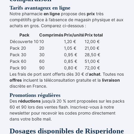
Tarifs avantageux en ligne
Notre pharmacie
en ligne
propose des
prix
très
compétitifs grâce à l’absence de magasin physique et aux
achats en gros. Comparez ci-dessous :
Pack
Comprimés
Prix/unité
Prix total
Découverte 10
10
1,20 €
12,00 €
Pack 20
20
1,05 €
21,00 €
Pack 30
30
0,95 €
28,50 €
Pack 60
60
0,85 €
51,00 €
Pack 90
90
0,80 €
72,00 €
Les frais de port sont offerts dès 30 € d’
achat
. Toutes nos
offres
incluent la téléconsultation gratuite et la
livraison
discrète en France.
Promotions régulières
Des
réductions
jusqu’à 20 % sont proposées sur les packs
60 et 90 lors des ventes flash. Inscrivez-vous à notre
newsletter pour recevoir les codes promo directement
dans votre boîte mail.
Dosages disponibles de Risperidone